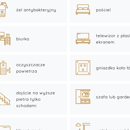
żel antybakteryjny
pościel
telewizor z pła
biurko
ekranem
oczyszczacze
gniazdko koło ł
powietrza
dojście na wyższe
szafa lub gard
pietra tylko
schodami