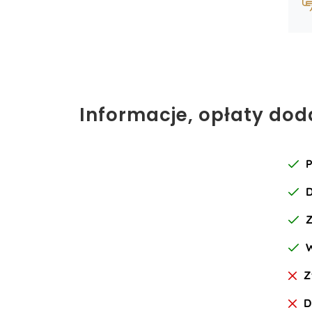
Informacje, opłaty do
P
D
Z
D