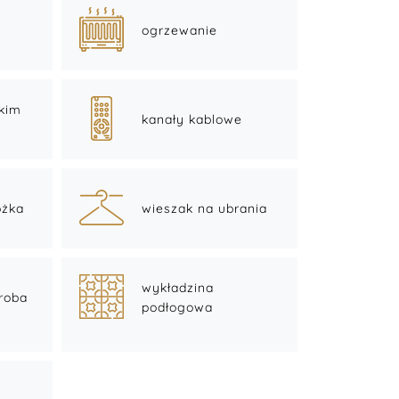
ogrzewanie
skim
kanały kablowe
óżka
wieszak na ubrania
wykładzina
eroba
podłogowa