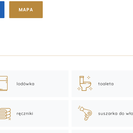
MAPA
lodówka
toaleta
ręczniki
suszarka do wł